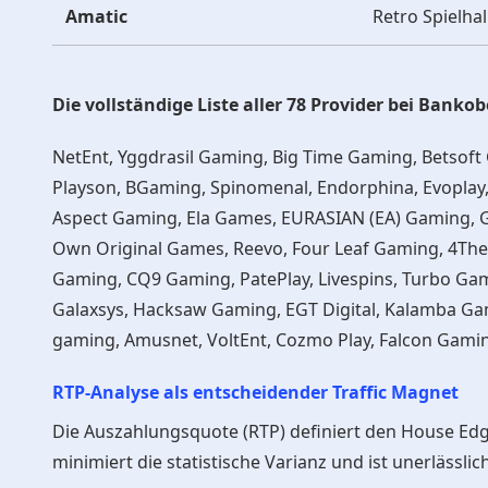
Amatic
Retro Spielhal
Die vollständige Liste aller 78 Provider bei Bankob
NetEnt, Yggdrasil Gaming, Big Time Gaming, Betsoft
Playson, BGaming, Spinomenal, Endorphina, Evoplay, 
Aspect Gaming, Ela Games, EURASIAN (EA) Gaming, G 
Own Original Games, Reevo, Four Leaf Gaming, 4ThePl
Gaming, CQ9 Gaming, PatePlay, Livespins, Turbo Games
Galaxsys, Hacksaw Gaming, EGT Digital, Kalamba Gam
gaming, Amusnet, VoltEnt, Cozmo Play, Falcon Gamin
RTP-Analyse als entscheidender Traffic Magnet
Die Auszahlungsquote (RTP) definiert den House Edg
minimiert die statistische Varianz und ist unerlässli