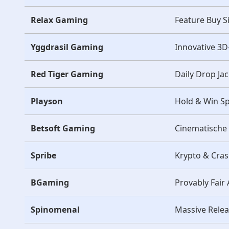
Relax Gaming
Feature Buy S
Yggdrasil Gaming
Innovative 3
Red Tiger Gaming
Daily Drop Ja
Playson
Hold & Win Sp
Betsoft Gaming
Cinematische 
Spribe
Krypto & Cra
BGaming
Provably Fair
Spinomenal
Massive Relea