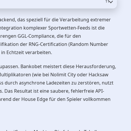
11
ackend, das speziell für die Verarbeitung extremer
Integration komplexer Sportwetten-Feeds ist die
 strengen GGL-Compliance, die für den
odifikation der RNG-Certification (Random Number
n Echtzeit verarbeiten.
anzupassen. Bankobet meistert diese Herausforderung,
ltiplikatoren (wie bei Nolimit City oder Hacksaw
ss durch asynchrone Ladezeiten zu zerstören, nutzt
Das Resultat ist eine saubere, fehlerfreie API-
ährend der House Edge für den Spieler vollkommen