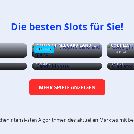
Die besten Slots für Sie!
RICHES OF MIDGARD LAND AND EXPAND
COLT LIGH
EXKLUSIV
NETENT
PLAY'N GO
CANDY MONSTA
GLADIATO
BGAMING
NETENT
MEHR SPIELE ANZEIGEN
chenintensivsten Algorithmen des aktuellen Marktes mit be