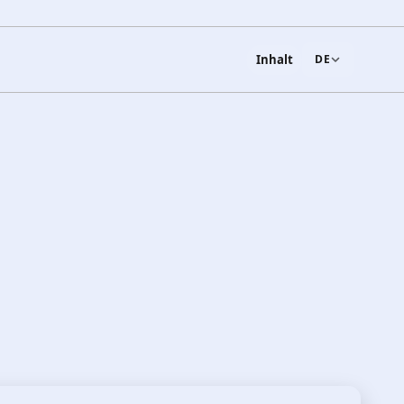
Inhalt
DE