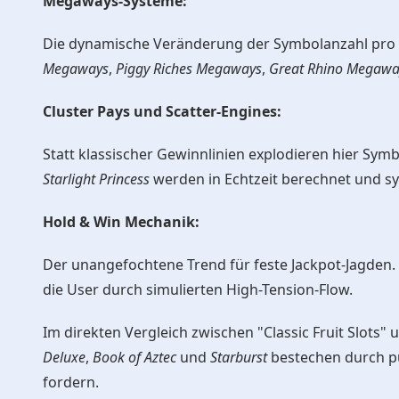
Megaways-Systeme:
Die dynamische Veränderung der Symbolanzahl pro W
Megaways
,
Piggy Riches Megaways
,
Great Rhino Megawa
Cluster Pays und Scatter-Engines:
Statt klassischer Gewinnlinien explodieren hier Sy
Starlight Princess
werden in Echtzeit berechnet und sy
Hold & Win Mechanik:
Der unangefochtene Trend für feste Jackpot-Jagden.
die User durch simulierten High-Tension-Flow.
Im direkten Vergleich zwischen "Classic Fruit Slots" 
Deluxe
,
Book of Aztec
und
Starburst
bestechen durch p
fordern.