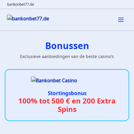
bankonbet77.de
Bonussen
Exclusieve aanbiedingen van de beste casino's
Stortingsbonus
100% tot 500 € en 200 Extra
Spins